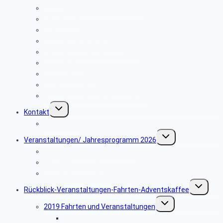
Abzüge § 50 f Beamt V Gesetz
Tarifkräfte
Was tun im Todesfall
Compass Pflegeberatung
Senioren Sicherheit zu Hause
Corona News
Vorsorge im Alter
Hilfe durch das Betreuungswerk
Postbank Creditkartensicherheit
Untermenü
Kontakt
umschalten
Webmaster
Untermenü
Veranstaltungen/ Jahresprogramm 2026
umschalten
Anmeldung Veranstaltungen
Reisebedingungen
Hinweise zu unseren Reisen
Untermenü
Rückblick-Veranstaltungen-Fahrten-Adventskaffee
umschalte
Untermenü
2019 Fahrten und Veranstaltungen
umschalten
Fahrt Ludwigsburg