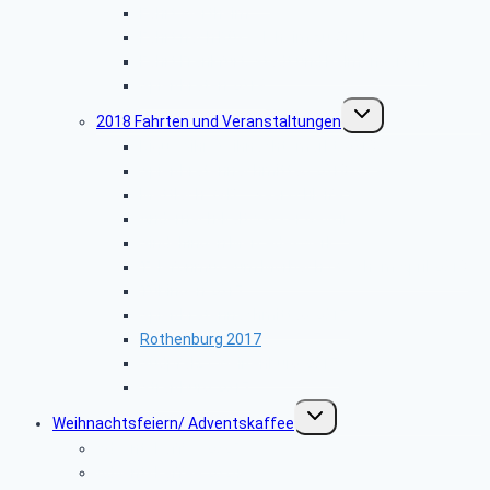
Fahrt Wertheim
Fahrt nach Rüsselsheim zu Opel
Fahrt Frankfurt, Stadt und Palmengarten
Spießbraten 2019
Untermenü
2018 Fahrten und Veranstaltungen
umschalten
Riquewihr Weihnachtsmarkt 2018
Spießbratennachmittag 2018
Mettlach V&B – Saarschleife
Andernach-Kaltwasser Geysir
Sindelfingen Mercedeswerk
Telefonmuseum Morbach / Cochem April 2018
Tübingen 2017
Spießbratennachmittag 2017
Rothenburg 2017
Südpfalz / Weißenburg 2017
Straßburg 2017
Untermenü
Weihnachtsfeiern/ Adventskaffee
umschalten
Adventskaffee 2025
Adventskaffee 2024