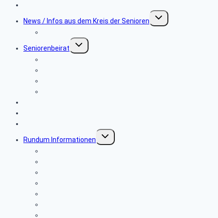
Home
Untermenü
News / Infos aus dem Kreis der Senioren
umschalten
Info zum Gedenken
Untermenü
Seniorenbeirat
umschalten
Info Neusenioren
SBR-Gremien (BeW)
SBR-Gremien
SBR Anmeldung
Aktuelles-nächster Termin
Grußwort 2026
Sicher surfen im Netz
Untermenü
Rundum Informationen
umschalten
Neues Sicherheitsverfahren Postbank-Push TAN
Postbank IT Umzug
Pflegeleistungen bei vollstationärer Pflege
IP Umstellung der Telekom
Anforderung von Rentenbescheinigungen
Personalverkauf
Beamte