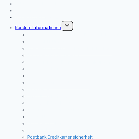
Aktuelles-nächster Termin
Grußwort 2026
Sicher surfen im Netz
Untermenü
Rundum Informationen
umschalten
Neues Sicherheitsverfahren Postbank-Push TAN
Postbank IT Umzug
Pflegeleistungen bei vollstationärer Pflege
IP Umstellung der Telekom
Anforderung von Rentenbescheinigungen
Personalverkauf
Beamte
Abzüge § 50 f Beamt V Gesetz
Tarifkräfte
Was tun im Todesfall
Compass Pflegeberatung
Senioren Sicherheit zu Hause
Corona News
Vorsorge im Alter
Hilfe durch das Betreuungswerk
Postbank Creditkartensicherheit