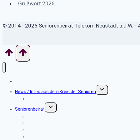
Grußwort 2026
© 2014 - 2026 Seniorenbeirat Telekom Neustadt a.d.W. - A
Home
Untermenü
News / Infos aus dem Kreis der Senioren
umschalten
Info zum Gedenken
Untermenü
Seniorenbeirat
umschalten
Info Neusenioren
SBR-Gremien (BeW)
SBR-Gremien
SBR Anmeldung