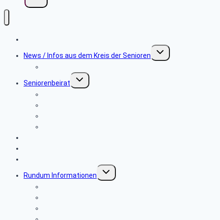
Home
Untermenü
News / Infos aus dem Kreis der Senioren
umschalten
Info zum Gedenken
Untermenü
Seniorenbeirat
umschalten
Info Neusenioren
SBR-Gremien (BeW)
SBR-Gremien
SBR Anmeldung
Aktuelles-nächster Termin
Grußwort 2026
Sicher surfen im Netz
Untermenü
Rundum Informationen
umschalten
Neues Sicherheitsverfahren Postbank-Push TAN
Postbank IT Umzug
Pflegeleistungen bei vollstationärer Pflege
IP Umstellung der Telekom