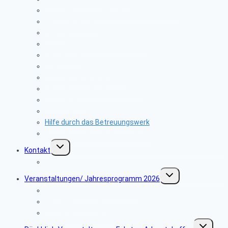
Anforderung von Rentenbescheinigungen
Personalverkauf
Beamte
Abzüge § 50 f Beamt V Gesetz
Tarifkräfte
Was tun im Todesfall
Compass Pflegeberatung
Senioren Sicherheit zu Hause
Corona News
Vorsorge im Alter
Hilfe durch das Betreuungswerk
Postbank Creditkartensicherheit
Untermenü
Kontakt
umschalten
Webmaster
Untermenü
Veranstaltungen/ Jahresprogramm 2026
umschalten
Anmeldung Veranstaltungen
Reisebedingungen
Hinweise zu unseren Reisen
Untermenü