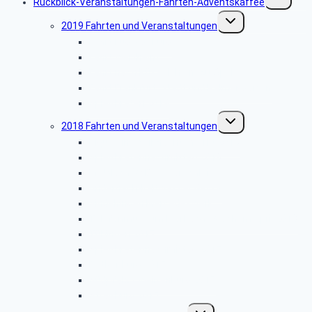
Rückblick-Veranstaltungen-Fahrten-Adventskaffee
umschalte
Untermenü
2019 Fahrten und Veranstaltungen
umschalten
Fahrt Ludwigsburg
Fahrt Wertheim
Fahrt nach Rüsselsheim zu Opel
Fahrt Frankfurt, Stadt und Palmengarten
Spießbraten 2019
Untermenü
2018 Fahrten und Veranstaltungen
umschalten
Riquewihr Weihnachtsmarkt 2018
Spießbratennachmittag 2018
Mettlach V&B – Saarschleife
Andernach-Kaltwasser Geysir
Sindelfingen Mercedeswerk
Telefonmuseum Morbach / Cochem April 2018
Tübingen 2017
Spießbratennachmittag 2017
Rothenburg 2017
Südpfalz / Weißenburg 2017
Straßburg 2017
Untermenü