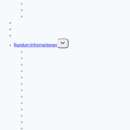
SBR-Gremien (BeW)
SBR-Gremien
SBR Anmeldung
Aktuelles-nächster Termin
Grußwort 2026
Sicher surfen im Netz
Untermenü
Rundum Informationen
umschalten
Neues Sicherheitsverfahren Postbank-Push TAN
Postbank IT Umzug
Pflegeleistungen bei vollstationärer Pflege
IP Umstellung der Telekom
Anforderung von Rentenbescheinigungen
Personalverkauf
Beamte
Abzüge § 50 f Beamt V Gesetz
Tarifkräfte
Was tun im Todesfall
Compass Pflegeberatung
Senioren Sicherheit zu Hause
Corona News