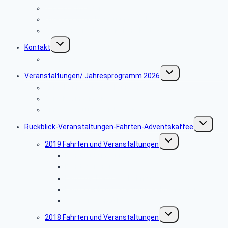
Vorsorge im Alter
Hilfe durch das Betreuungswerk
Postbank Creditkartensicherheit
Untermenü
Kontakt
umschalten
Webmaster
Untermenü
Veranstaltungen/ Jahresprogramm 2026
umschalten
Anmeldung Veranstaltungen
Reisebedingungen
Hinweise zu unseren Reisen
Untermenü
Rückblick-Veranstaltungen-Fahrten-Adventskaffee
umschalte
Untermenü
2019 Fahrten und Veranstaltungen
umschalten
Fahrt Ludwigsburg
Fahrt Wertheim
Fahrt nach Rüsselsheim zu Opel
Fahrt Frankfurt, Stadt und Palmengarten
Spießbraten 2019
Untermenü
2018 Fahrten und Veranstaltungen
umschalten