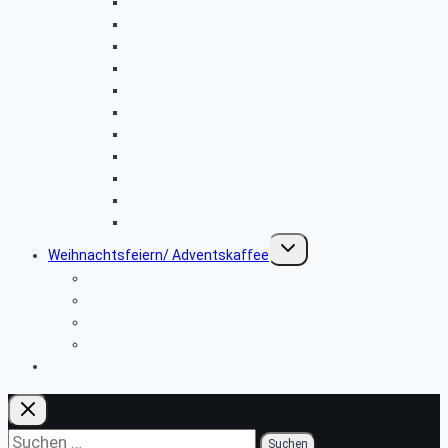
Riquewihr Weihnachtsmarkt 2018
Spießbratennachmittag 2018
Mettlach V&B – Saarschleife
Andernach-Kaltwasser Geysir
Sindelfingen Mercedeswerk
Telefonmuseum Morbach / Cochem April 2018
Tübingen 2017
Spießbratennachmittag 2017
Rothenburg 2017
Südpfalz / Weißenburg 2017
Straßburg 2017
Untermenü
Weihnachtsfeiern/ Adventskaffee
umschalten
Adventskaffee 2025
Adventskaffee 2024
Adventskaffee 2023
Adventskaffee 2019
Archiv
Suchen